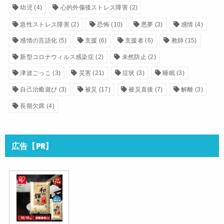
幼児
(4)
心的外傷後ストレス障害
(2)
急性ストレス障害
(2)
恐怖
(10)
悪夢
(3)
感情
(4)
感情の言語化
(5)
支援
(6)
支援者
(6)
教師
(15)
新型コロナウィルス感染症
(2)
未然防止
(2)
津波ごっこ
(3)
災害
(21)
症状
(3)
睡眠
(3)
自己治癒遊び
(3)
被災
(17)
被災直後
(7)
解離
(3)
長期欠席
(4)
広告【PR】