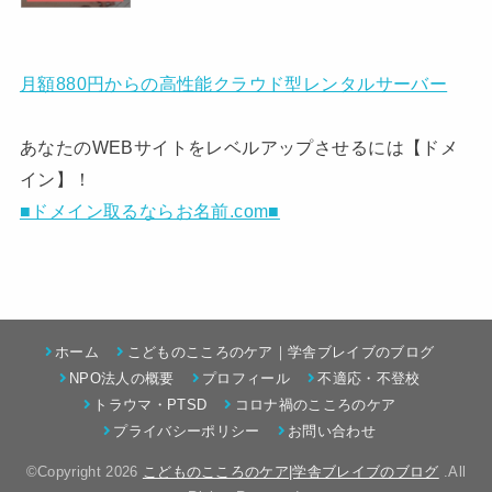
月額880円からの高性能クラウド型レンタルサーバー
あなたのWEBサイトをレベルアップさせるには【ドメ
イン】！
■ドメイン取るならお名前.com■
ホーム
こどものこころのケア｜学舎ブレイブのブログ
NPO法人の概要
プロフィール
不適応・不登校
トラウマ・PTSD
コロナ禍のこころのケア
プライバシーポリシー
お問い合わせ
©Copyright 2026
こどものこころのケア|学舎ブレイブのブログ
.All