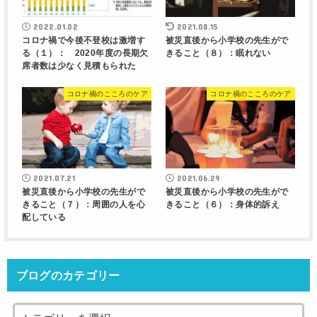
2022.01.02
2021.08.15
コロナ禍で今後不登校は激増す
被災直後から小学校の先生がで
る（１）： 2020年度の長期欠
きること（８）：眠れない
席者数は少なく見積もられた
コロナ禍のこころのケア
コロナ禍のこころのケア
2021.07.21
2021.06.29
被災直後から小学校の先生がで
被災直後から小学校の先生がで
きること（７）：周囲の人を心
きること（６）：身体的訴え
配している
ブログのカテゴリー