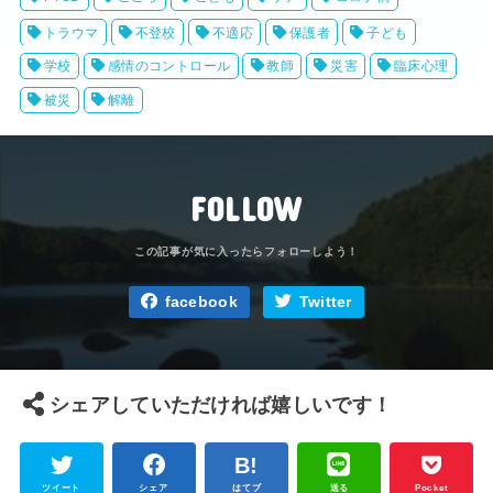
トラウマ
不登校
不適応
保護者
子ども
学校
感情のコントロール
教師
災害
臨床心理
被災
解離
FOLLOW
facebook
Twitter
シェアしていただければ嬉しいです！
ツイート
シェア
はてブ
送る
Pocket