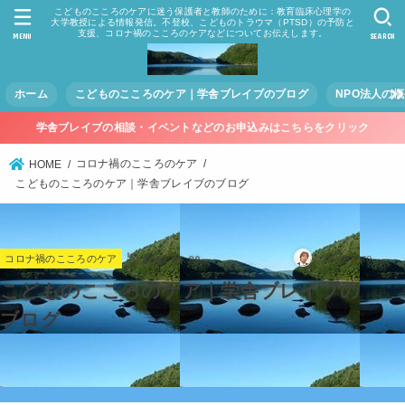
こどものこころのケアに迷う保護者と教師のために：教育臨床心理学の
大学教授による情報発信。不登校、こどものトラウマ（PTSD）の予防と
支援、コロナ禍のこころのケアなどについてお伝えします。
MENU
SEARCH
ホーム
こどものこころのケア｜学舎ブレイブのブログ
NPO法人の
学舎ブレイブの相談・イベントなどのお申込みはこちらをクリック
コロナ禍のこころのケア
HOME
こどものこころのケア｜学舎ブレイブのブログ
2021.05.29
cocorocare
コロナ禍のこころのケア
こどものこころのケア｜学舎ブレイブの
ブログ