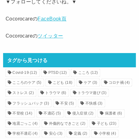
▼フォローしてくださいね。▼
Cocorocareの
FaceBook頁
Cocorocareの
ツイッター
タグから見つける
Covid-19
(12)
PTSD
(12)
こころ
(12)
こころのケア
(5)
こども
(18)
ケア
(3)
コロナ禍
(4)
ストレス
(2)
トラウマ
(6)
トラウマ遊び
(3)
フラッシュバック
(3)
不安
(5)
不快感
(3)
不登校
(14)
不適応
(5)
侵入症状
(2)
保護者
(6)
地震ごっこ
(4)
外傷的なできごと
(2)
子ども
(23)
学校不適応
(4)
安心
(3)
定義
(2)
小学校
(4)