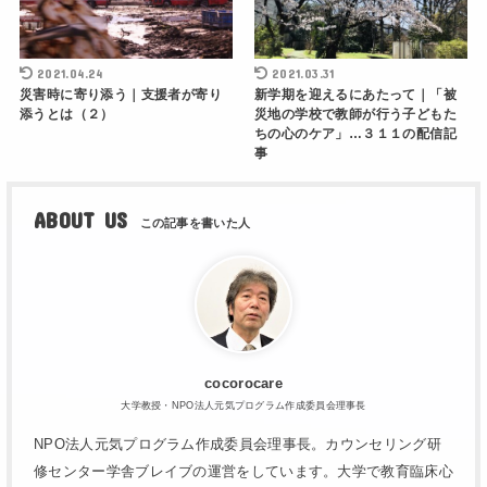
2021.04.24
2021.03.31
災害時に寄り添う｜支援者が寄り
新学期を迎えるにあたって｜「被
添うとは（２）
災地の学校で教師が行う子どもた
ちの心のケア」…３１１の配信記
事
ABOUT US
cocorocare
大学教授・NPO法人元気プログラム作成委員会理事長
NPO法人元気プログラム作成委員会理事長。カウンセリング研
修センター学舎ブレイブの運営をしています。大学で教育臨床心