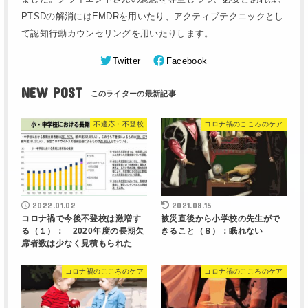
PTSDの解消にはEMDRを用いたり、アクティブテクニックとし
て認知行動カウンセリングを用いたりします。
Twitter
Facebook
NEW POST
不適応・不登校
コロナ禍のこころのケア
2022.01.02
2021.08.15
コロナ禍で今後不登校は激増す
被災直後から小学校の先生がで
る（１）： 2020年度の長期欠
きること（８）：眠れない
席者数は少なく見積もられた
コロナ禍のこころのケア
コロナ禍のこころのケア