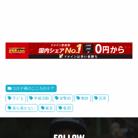
コロナ禍のこころのケア
子ども
学級活動
攻撃的
教師
災害
落ち着かない
被災
集団
FOLLOW