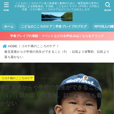
こどものこころのケアに迷う保護者と教師のために：教育臨床心理学の
大学教授による情報発信。不登校、こどものトラウマ（PTSD）の予防と
支援、コロナ禍のこころのケアなどについてお伝えします。
MENU
SEARCH
ホーム
こどものこころのケア｜学舎ブレイブのブログ
NPO法人の
学舎ブレイブの相談・イベントなどのお申込みはこちらをクリック
コロナ禍のこころのケア
HOME
被災直後から小学校の先生ができること（5）：以前より攻撃的、以前より
落ち着かない
2021.06.22
cocorocare
コロナ禍のこころのケア
被災直後から小学校の先生ができること
（5）：以前より攻撃的、以前より落ち着
かない