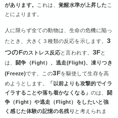
があります。
これは、
覚醒水準が上昇した
こ
とによります。
人に限らず全ての動物は、生命の危機に陥っ
3
たとき、大きく３種類の反応を示します。
つのF
3F
のストレス反応
と言われす。
と
は、
闘争（Fight）、逃走(Flight)、凍りつき
3F
(Freeze)
です。この
を駆使して生存を高
めようとします。
「以前よりも攻撃的でイラ
イラすることや落ち着かなくなる」
のは、
闘
争（Fight）や逃走（Flight）をしたいと強
く感じた体験の記憶の名残り
と考えられま