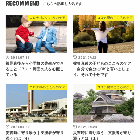
RECOMMEND
コロナ禍のこころのケア
コロナ禍のこころのケア
2021.07.21
2021.04.12
被災直後から小学校の先生ができ
被災直後の子どものこころのケア
ること（７）：周囲の人を心配し
｜自分で自分にOKと言いましょ
ている
う。それで十分です
コロナ禍のこころのケア
コロナ禍のこころのケア
2021.04.24
2021.04.24
災害時に寄り添う｜支援者が寄り
災害時に寄り添う｜支援者が寄り
添うとは（4）
添うとは（１）