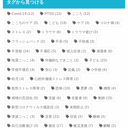
タグから見つける
Covid-19
(12)
PTSD
(12)
こころ
(12)
こころのケア
(5)
こども
(18)
ケア
(3)
コロナ禍
(4)
ストレス
(2)
トラウマ
(6)
トラウマ遊び
(3)
フラッシュバック
(3)
不安
(5)
不快感
(3)
不登校
(14)
不適応
(5)
侵入症状
(2)
保護者
(6)
地震ごっこ
(4)
外傷的なできごと
(2)
子ども
(23)
学校不適応
(4)
安心
(3)
定義
(2)
小学校
(4)
幼児
(4)
心的外傷後ストレス障害
(2)
急性ストレス障害
(2)
恐怖
(10)
悪夢
(3)
感情
(4)
感情の言語化
(5)
支援
(6)
支援者
(6)
教師
(15)
新型コロナウィルス感染症
(2)
未然防止
(2)
津波ごっこ
(3)
災害
(21)
症状
(3)
睡眠
(3)
自己治癒遊び
(3)
被災
(17)
被災直後
(7)
解離
(3)