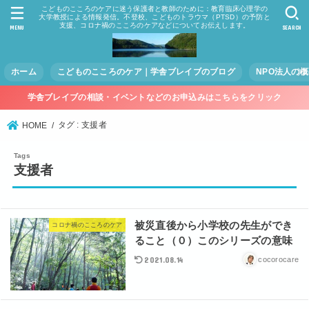
こどものこころのケアに迷う保護者と教師のために：教育臨床心理学の
大学教授による情報発信。不登校、こどものトラウマ（PTSD）の予防と
支援、コロナ禍のこころのケアなどについてお伝えします。
MENU
SEARCH
ホーム
こどものこころのケア｜学舎ブレイブのブログ
NPO法人の
学舎ブレイブの相談・イベントなどのお申込みはこちらをクリック
タグ : 支援者
HOME
支援者
被災直後から小学校の先生ができ
コロナ禍のこころのケア
ること（０）このシリーズの意味
2021.08.14
cocorocare