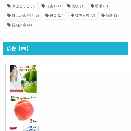
津波ごっこ
(3)
災害
(21)
症状
(3)
睡眠
(3)
自己治癒遊び
(3)
被災
(17)
被災直後
(7)
解離
(3)
長期欠席
(4)
広告【PR】