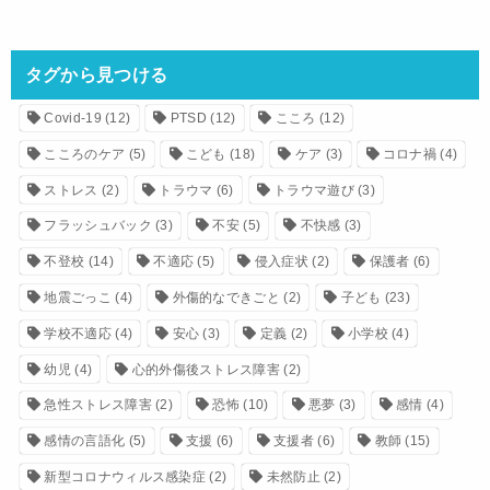
タグから見つける
Covid-19
(12)
PTSD
(12)
こころ
(12)
こころのケア
(5)
こども
(18)
ケア
(3)
コロナ禍
(4)
ストレス
(2)
トラウマ
(6)
トラウマ遊び
(3)
フラッシュバック
(3)
不安
(5)
不快感
(3)
不登校
(14)
不適応
(5)
侵入症状
(2)
保護者
(6)
地震ごっこ
(4)
外傷的なできごと
(2)
子ども
(23)
学校不適応
(4)
安心
(3)
定義
(2)
小学校
(4)
幼児
(4)
心的外傷後ストレス障害
(2)
急性ストレス障害
(2)
恐怖
(10)
悪夢
(3)
感情
(4)
感情の言語化
(5)
支援
(6)
支援者
(6)
教師
(15)
新型コロナウィルス感染症
(2)
未然防止
(2)