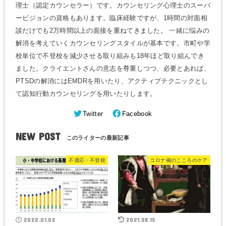
理士（認定カウンセラー）です。カウンセリング心理士のスーパ
ービジョンの資格もあります。臨床経験ですが、1時間の対面相
談だけでも2万時間以上の面接を重ねてきました。 一緒に悩みの
解消を考えていくカウンセリングスタイルが基本です。市町や学
校単位で不登校を減少させる取り組みも18年ほど取り組んでき
ました。クライエントさんの意志を尊重しつつ、必要とあれば、
PTSDの解消にはEMDRを用いたり、アクティブテクニックとし
て認知行動カウンセリングを用いたりします。
Twitter
Facebook
NEW POST
不適応・不登校
コロナ禍のこころのケア
2022.01.02
2021.08.15