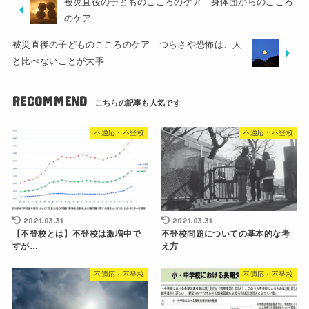
被災直後の子どものこころのケア｜身体面からのこころ
のケア
被災直後の子どものこころのケア｜つらさや恐怖は、人
と比べないことが大事
RECOMMEND
不適応・不登校
不適応・不登校
2021.03.31
2021.03.31
【不登校とは】不登校は激増中で
不登校問題についての基本的な考
すが…
え方
不適応・不登校
不適応・不登校