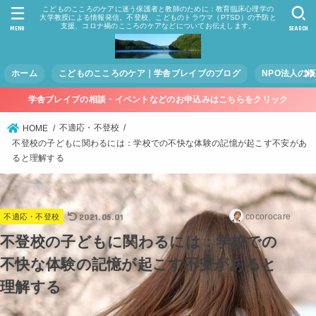
こどものこころのケアに迷う保護者と教師のために：教育臨床心理学の
大学教授による情報発信。不登校、こどものトラウマ（PTSD）の予防と
支援、コロナ禍のこころのケアなどについてお伝えします。
MENU
SEARCH
ホーム
こどものこころのケア｜学舎ブレイブのブログ
NPO法人の
学舎ブレイブの相談・イベントなどのお申込みはこちらをクリック
不適応・不登校
HOME
不登校の子どもに関わるには：学校での不快な体験の記憶が起こす不安があ
ると理解する
2021.05.01
cocorocare
不適応・不登校
不登校の子どもに関わるには：学校での
不快な体験の記憶が起こす不安があると
理解する