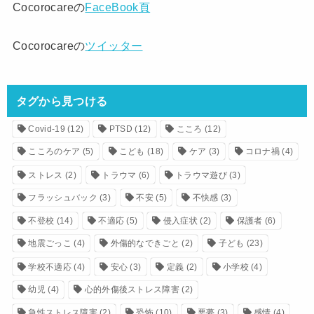
Cocorocareの
FaceBook頁
Cocorocareの
ツイッター
タグから見つける
Covid-19
(12)
PTSD
(12)
こころ
(12)
こころのケア
(5)
こども
(18)
ケア
(3)
コロナ禍
(4)
ストレス
(2)
トラウマ
(6)
トラウマ遊び
(3)
フラッシュバック
(3)
不安
(5)
不快感
(3)
不登校
(14)
不適応
(5)
侵入症状
(2)
保護者
(6)
地震ごっこ
(4)
外傷的なできごと
(2)
子ども
(23)
学校不適応
(4)
安心
(3)
定義
(2)
小学校
(4)
幼児
(4)
心的外傷後ストレス障害
(2)
急性ストレス障害
(2)
恐怖
(10)
悪夢
(3)
感情
(4)