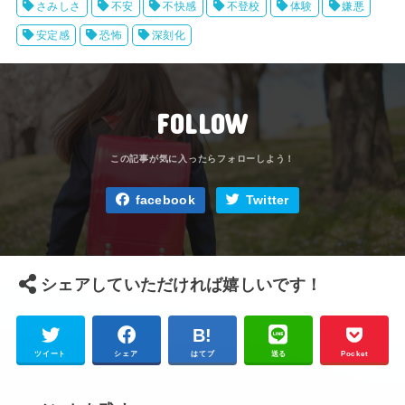
さみしさ
不安
不快感
不登校
体験
嫌悪
安定感
恐怖
深刻化
FOLLOW
facebook
Twitter
シェアしていただければ嬉しいです！
ツイート
シェア
はてブ
送る
Pocket