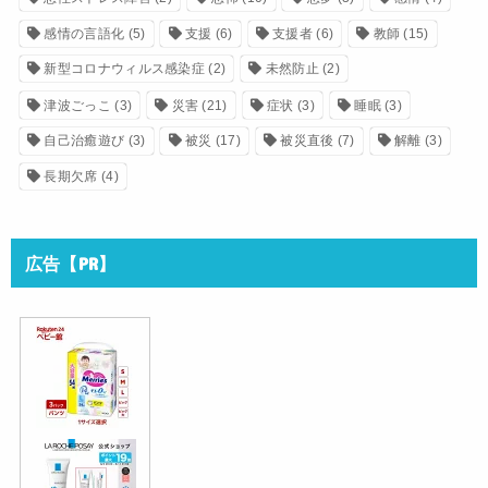
感情の言語化
(5)
支援
(6)
支援者
(6)
教師
(15)
新型コロナウィルス感染症
(2)
未然防止
(2)
津波ごっこ
(3)
災害
(21)
症状
(3)
睡眠
(3)
自己治癒遊び
(3)
被災
(17)
被災直後
(7)
解離
(3)
長期欠席
(4)
広告【PR】