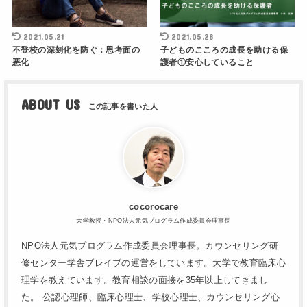
2021.05.21
2021.05.28
不登校の深刻化を防ぐ：思考面の
子どものこころの成長を助ける保
悪化
護者①安心していること
ABOUT US
cocorocare
大学教授・NPO法人元気プログラム作成委員会理事長
NPO法人元気プログラム作成委員会理事長。カウンセリング研
修センター学舎ブレイブの運営をしています。大学で教育臨床心
理学を教えています。教育相談の面接を35年以上してきまし
た。 公認心理師、臨床心理士、学校心理士、カウンセリング心