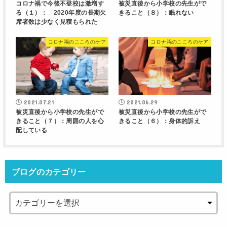
コロナ禍で今後不登校は激増す
被災直後から小学校の先生がで
る（１）： 2020年度の長期欠
きること（８）：眠れない
席者数は少なく見積もられた
コロナ禍のこころのケア
コロナ禍のこころのケア
2021.07.21
2021.06.29
被災直後から小学校の先生がで
被災直後から小学校の先生がで
きること（７）：周囲の人を心
きること（６）：身体的訴え
配している
ブログのカテゴリー