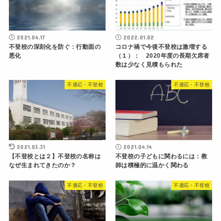
2021.04.17
2022.01.02
不登校の深刻化を防ぐ：行動面の
コロナ禍で今後不登校は激増する
悪化
（１）： 2020年度の長期欠席者
数は少なく見積もられた
不適応・不登校
不適応・不登校
2021.03.31
2021.04.14
【不登校とは２】不登校の名称は
不登校の子どもに関わるには：教
なぜ生まれてきたのか？
師は積極的に温かく関わる
不適応・不登校
不適応・不登校