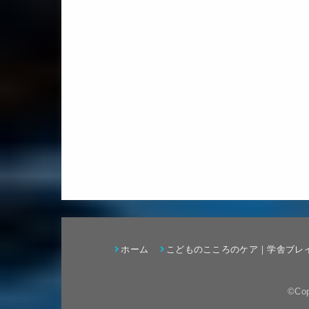
ホーム
こどものこころのケア｜学舎ブレ
©Cop