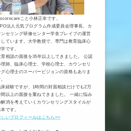
ocorocareこと小林正幸です。
NPO法人元気プログラム作成委員会理事長。カ
ウンセリング研修センター学舎ブレイブの運営
をしています。大学教授で、専門は教育臨床心
理学です。
教育相談の面接を35年以上してきました。 公認
心理師、臨床心理士、学校心理士、カウンセリ
ング心理士のスーパービジョンの資格もありま
す。
臨床経験ですが、1時間の対面相談だけでも2万
時間以上の面接を重ねてきました。 一緒に悩み
の解消を考えていくカウンセリングスタイルが
基本です。
詳しいプロフィールはこちら>>