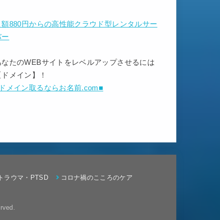
月額880円からの高性能クラウド型レンタルサー
バー
あなたのWEBサイトをレベルアップさせるには
【ドメイン】！
■ドメイン取るならお名前.com■
トラウマ・PTSD
コロナ禍のこころのケア
rved.