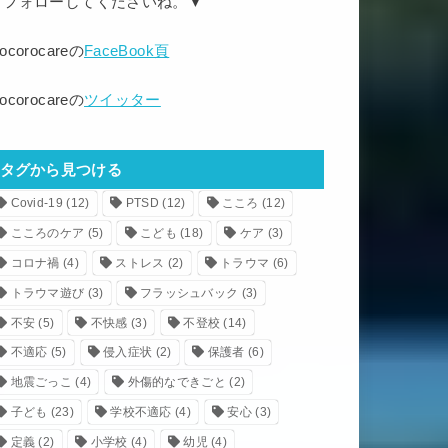
▼フォローしてくださいね。▼
ocorocareの
FaceBook頁
ocorocareの
ツイッター
タグから見つける
Covid-19
(12)
PTSD
(12)
こころ
(12)
こころのケア
(5)
こども
(18)
ケア
(3)
コロナ禍
(4)
ストレス
(2)
トラウマ
(6)
トラウマ遊び
(3)
フラッシュバック
(3)
不安
(5)
不快感
(3)
不登校
(14)
不適応
(5)
侵入症状
(2)
保護者
(6)
地震ごっこ
(4)
外傷的なできごと
(2)
子ども
(23)
学校不適応
(4)
安心
(3)
定義
(2)
小学校
(4)
幼児
(4)