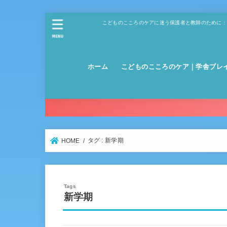
こどものこころのケアに迷う保護者と教師のために：
MENU
ホーム
こどものこころのケア｜学舎ブレ
タグ : 新学期
HOME
新学期