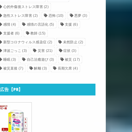
心的外傷後ストレス障害
(2)
急性ストレス障害
(2)
恐怖
(10)
悪夢
(3)
感情
(4)
感情の言語化
(5)
支援
(6)
支援者
(6)
教師
(15)
新型コロナウィルス感染症
(2)
未然防止
(2)
津波ごっこ
(3)
災害
(21)
症状
(3)
睡眠
(3)
自己治癒遊び
(3)
被災
(17)
被災直後
(7)
解離
(3)
長期欠席
(4)
広告【PR】