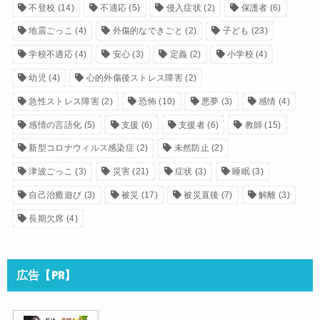
不登校
(14)
不適応
(5)
侵入症状
(2)
保護者
(6)
地震ごっこ
(4)
外傷的なできごと
(2)
子ども
(23)
学校不適応
(4)
安心
(3)
定義
(2)
小学校
(4)
幼児
(4)
心的外傷後ストレス障害
(2)
急性ストレス障害
(2)
恐怖
(10)
悪夢
(3)
感情
(4)
感情の言語化
(5)
支援
(6)
支援者
(6)
教師
(15)
新型コロナウィルス感染症
(2)
未然防止
(2)
津波ごっこ
(3)
災害
(21)
症状
(3)
睡眠
(3)
自己治癒遊び
(3)
被災
(17)
被災直後
(7)
解離
(3)
長期欠席
(4)
広告【PR】