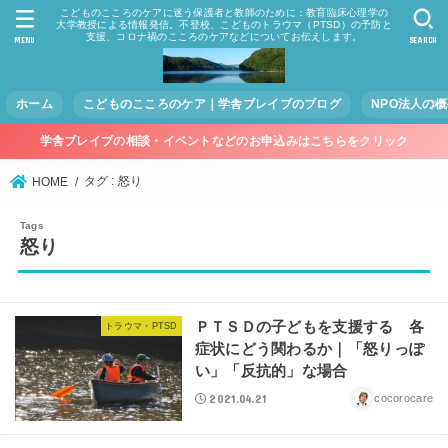
こどものこころのケアに迷う保護者と教師のために：教育臨床心理学の
大学教授による情報発信。不登校、こどものトラウマ（PTSD）の予防と
支援、コロナ禍のこころのケアなどについてお伝えします。
MENU
SEARCH
ホーム
こどものこころのケア｜学舎ブレイブのブログ
NPO法人の
学舎ブレイブの相談・イベントなどのお申込みはこちらをクリック
タグ : 怒り
HOME
怒り
ＰＴＳＤの子どもを支援する 各
トラウマ・PTSD
症状にどう関わるか｜「怒りっぽ
い」「反抗的」な場合
2021.04.21
cocorocare