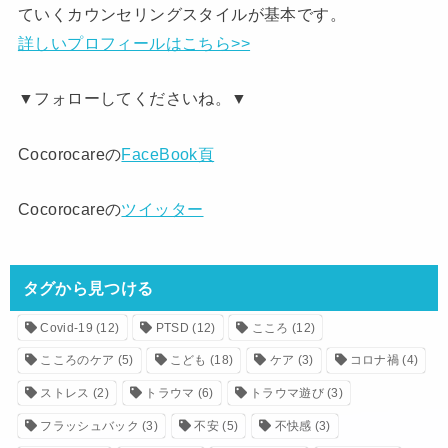
ていくカウンセリングスタイルが基本です。
詳しいプロフィールはこちら>>
▼フォローしてくださいね。▼
Cocorocareの
FaceBook頁
Cocorocareの
ツイッター
タグから見つける
Covid-19
(12)
PTSD
(12)
こころ
(12)
こころのケア
(5)
こども
(18)
ケア
(3)
コロナ禍
(4)
ストレス
(2)
トラウマ
(6)
トラウマ遊び
(3)
フラッシュバック
(3)
不安
(5)
不快感
(3)