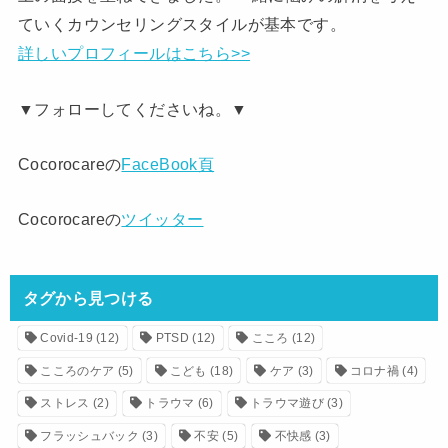
ていくカウンセリングスタイルが基本です。
詳しいプロフィールはこちら>>
▼フォローしてくださいね。▼
Cocorocareの
FaceBook頁
Cocorocareの
ツイッター
タグから見つける
Covid-19
(12)
PTSD
(12)
こころ
(12)
こころのケア
(5)
こども
(18)
ケア
(3)
コロナ禍
(4)
ストレス
(2)
トラウマ
(6)
トラウマ遊び
(3)
フラッシュバック
(3)
不安
(5)
不快感
(3)