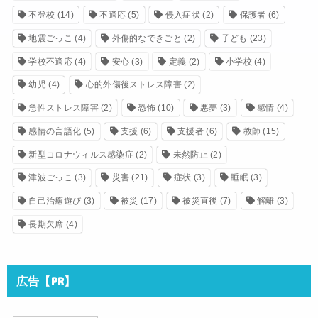
不登校
(14)
不適応
(5)
侵入症状
(2)
保護者
(6)
地震ごっこ
(4)
外傷的なできごと
(2)
子ども
(23)
学校不適応
(4)
安心
(3)
定義
(2)
小学校
(4)
幼児
(4)
心的外傷後ストレス障害
(2)
急性ストレス障害
(2)
恐怖
(10)
悪夢
(3)
感情
(4)
感情の言語化
(5)
支援
(6)
支援者
(6)
教師
(15)
新型コロナウィルス感染症
(2)
未然防止
(2)
津波ごっこ
(3)
災害
(21)
症状
(3)
睡眠
(3)
自己治癒遊び
(3)
被災
(17)
被災直後
(7)
解離
(3)
長期欠席
(4)
広告【PR】