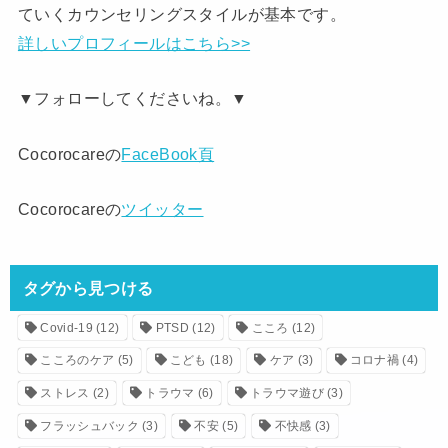
ていくカウンセリングスタイルが基本です。
詳しいプロフィールはこちら>>
▼フォローしてくださいね。▼
Cocorocareの
FaceBook頁
Cocorocareの
ツイッター
タグから見つける
Covid-19
(12)
PTSD
(12)
こころ
(12)
こころのケア
(5)
こども
(18)
ケア
(3)
コロナ禍
(4)
ストレス
(2)
トラウマ
(6)
トラウマ遊び
(3)
フラッシュバック
(3)
不安
(5)
不快感
(3)