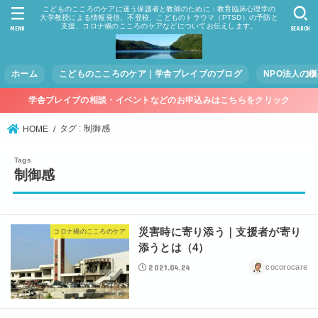
こどものこころのケアに迷う保護者と教師のために：教育臨床心理学の
大学教授による情報発信。不登校、こどものトラウマ（PTSD）の予防と
支援、コロナ禍のこころのケアなどについてお伝えします。
MENU
SEARCH
ホーム
こどものこころのケア｜学舎ブレイブのブログ
NPO法人の
学舎ブレイブの相談・イベントなどのお申込みはこちらをクリック
タグ : 制御感
HOME
制御感
災害時に寄り添う｜支援者が寄り
コロナ禍のこころのケア
添うとは（4）
2021.04.24
cocorocare