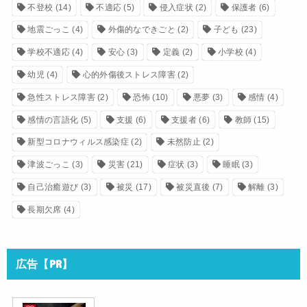
不登校
(14)
不適応
(5)
侵入症状
(2)
保護者
(6)
地震ごっこ
(4)
外傷的なできごと
(2)
子ども
(23)
学校不適応
(4)
安心
(3)
定義
(2)
小学校
(4)
幼児
(4)
心的外傷後ストレス障害
(2)
急性ストレス障害
(2)
恐怖
(10)
悪夢
(3)
感情
(4)
感情の言語化
(5)
支援
(6)
支援者
(6)
教師
(15)
新型コロナウィルス感染症
(2)
未然防止
(2)
津波ごっこ
(3)
災害
(21)
症状
(3)
睡眠
(3)
自己治癒遊び
(3)
被災
(17)
被災直後
(7)
解離
(3)
長期欠席
(4)
広告【PR】