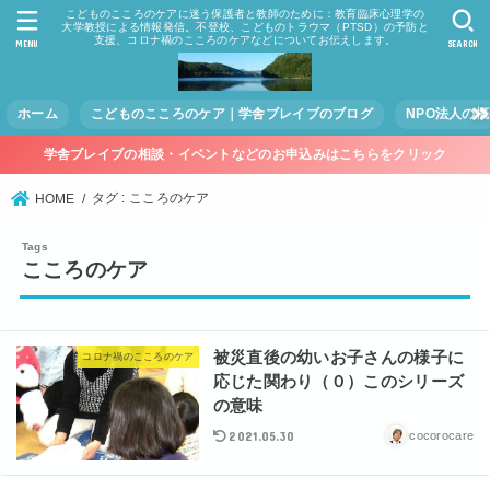
こどものこころのケアに迷う保護者と教師のために：教育臨床心理学の
大学教授による情報発信。不登校、こどものトラウマ（PTSD）の予防と
支援、コロナ禍のこころのケアなどについてお伝えします。
MENU
SEARCH
ホーム
こどものこころのケア｜学舎ブレイブのブログ
NPO法人の
学舎ブレイブの相談・イベントなどのお申込みはこちらをクリック
タグ : こころのケア
HOME
こころのケア
被災直後の幼いお子さんの様子に
コロナ禍のこころのケア
応じた関わり（０）このシリーズ
の意味
2021.05.30
cocorocare