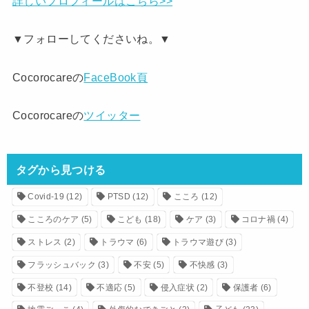
詳しいプロフィールはこちら>>
▼フォローしてくださいね。▼
Cocorocareの
FaceBook頁
Cocorocareの
ツイッター
タグから見つける
Covid-19
(12)
PTSD
(12)
こころ
(12)
こころのケア
(5)
こども
(18)
ケア
(3)
コロナ禍
(4)
ストレス
(2)
トラウマ
(6)
トラウマ遊び
(3)
フラッシュバック
(3)
不安
(5)
不快感
(3)
不登校
(14)
不適応
(5)
侵入症状
(2)
保護者
(6)