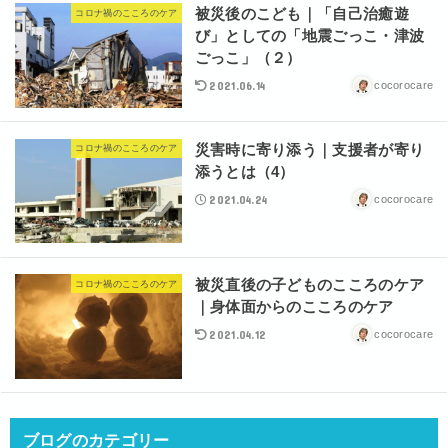
被災後のこども｜「自己治癒遊
コロナ禍のこころのケア
び」としての「地震ごっこ・津波
ごっこ」（２）
2021.06.14
cocorocare
災害時に寄り添う｜支援者が寄り
コロナ禍のこころのケア
添うとは（4）
2021.04.24
cocorocare
被災直後の子どものこころのケア
コロナ禍のこころのケア
｜身体面からのこころのケア
2021.04.12
cocorocare
ブログのカテゴリー