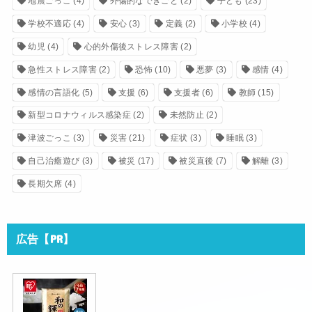
地震ごっこ
(4)
外傷的なできごと
(2)
子ども
(23)
学校不適応
(4)
安心
(3)
定義
(2)
小学校
(4)
幼児
(4)
心的外傷後ストレス障害
(2)
急性ストレス障害
(2)
恐怖
(10)
悪夢
(3)
感情
(4)
感情の言語化
(5)
支援
(6)
支援者
(6)
教師
(15)
新型コロナウィルス感染症
(2)
未然防止
(2)
津波ごっこ
(3)
災害
(21)
症状
(3)
睡眠
(3)
自己治癒遊び
(3)
被災
(17)
被災直後
(7)
解離
(3)
長期欠席
(4)
広告【PR】