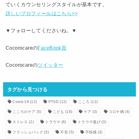
ていくカウンセリングスタイルが基本です。
詳しいプロフィールはこちら>>
▼フォローしてくださいね。▼
Cocorocareの
FaceBook頁
Cocorocareの
ツイッター
タグから見つける
Covid-19
(12)
PTSD
(12)
こころ
(12)
こころのケア
(5)
こども
(18)
ケア
(3)
コロナ禍
(4)
ストレス
(2)
トラウマ
(6)
トラウマ遊び
(3)
フラッシュバック
(3)
不安
(5)
不快感
(3)