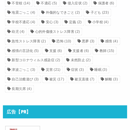
不登校
(14)
不適応
(5)
侵入症状
(2)
保護者
(6)
地震ごっこ
(4)
外傷的なできごと
(2)
子ども
(23)
学校不適応
(4)
安心
(3)
定義
(2)
小学校
(4)
幼児
(4)
心的外傷後ストレス障害
(2)
急性ストレス障害
(2)
恐怖
(10)
悪夢
(3)
感情
(4)
感情の言語化
(5)
支援
(6)
支援者
(6)
教師
(15)
新型コロナウィルス感染症
(2)
未然防止
(2)
津波ごっこ
(3)
災害
(21)
症状
(3)
睡眠
(3)
自己治癒遊び
(3)
被災
(17)
被災直後
(7)
解離
(3)
長期欠席
(4)
広告【PR】