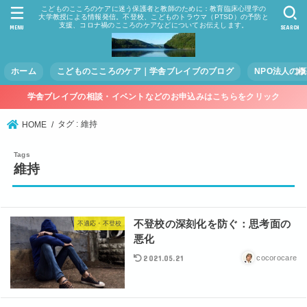
こどものこころのケアに迷う保護者と教師のために：教育臨床心理学の
大学教授による情報発信。不登校、こどものトラウマ（PTSD）の予防と
支援、コロナ禍のこころのケアなどについてお伝えします。
MENU
SEARCH
ホーム
こどものこころのケア｜学舎ブレイブのブログ
NPO法人の
学舎ブレイブの相談・イベントなどのお申込みはこちらをクリック
タグ : 維持
HOME
維持
不登校の深刻化を防ぐ：思考面の
不適応・不登校
悪化
2021.05.21
cocorocare