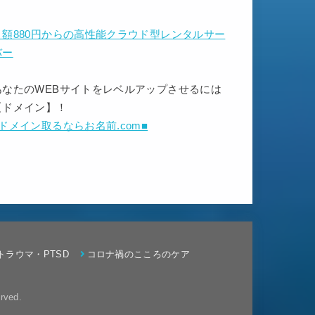
月額880円からの高性能クラウド型レンタルサー
バー
あなたのWEBサイトをレベルアップさせるには
【ドメイン】！
■ドメイン取るならお名前.com■
トラウマ・PTSD
コロナ禍のこころのケア
rved.