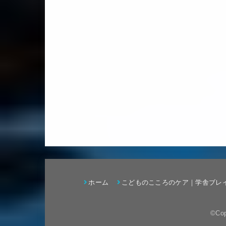
ホーム
こどものこころのケア｜学舎ブレ
©Cop