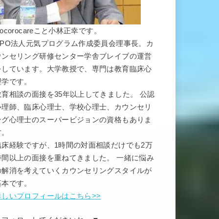
ocorocareこと小林正幸です。
NPO法人元気プログラム作成委員会理事長。カ
ウンセリング研修センター学舎ブレイブの運営
をしています。大学教授で、専門は教育臨床心
理学です。
教育相談の面接を35年以上してきました。 公認
心理師、臨床心理士、学校心理士、カウンセリ
ング心理士のスーパービジョンの資格もありま
す。
臨床経験ですが、1時間の対面相談だけでも2万
時間以上の面接を重ねてきました。 一緒に悩み
の解消を考えていくカウンセリングスタイルが
基本です。
詳しいプロフィールはこちら>>