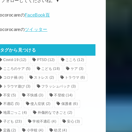
▼フォローしてくださいね。▼
ocorocareの
FaceBook頁
ocorocareの
ツイッター
タグから見つける
Covid-19
(12)
PTSD
(12)
こころ
(12)
こころのケア
(5)
こども
(18)
ケア
(3)
コロナ禍
(4)
ストレス
(2)
トラウマ
(6)
トラウマ遊び
(3)
フラッシュバック
(3)
不安
(5)
不快感
(3)
不登校
(14)
不適応
(5)
侵入症状
(2)
保護者
(6)
地震ごっこ
(4)
外傷的なできごと
(2)
子ども
(23)
学校不適応
(4)
安心
(3)
定義
(2)
小学校
(4)
幼児
(4)