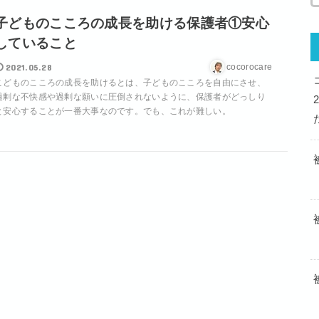
子どものこころの成長を助ける保護者①安心
していること
2021.05.28
cocorocare
こどものこころの成長を助けるとは、子どものこころを自由にさせ、
過剰な不快感や過剰な願いに圧倒されないように、保護者がどっしり
と安心することが一番大事なのです。でも、これが難しい。