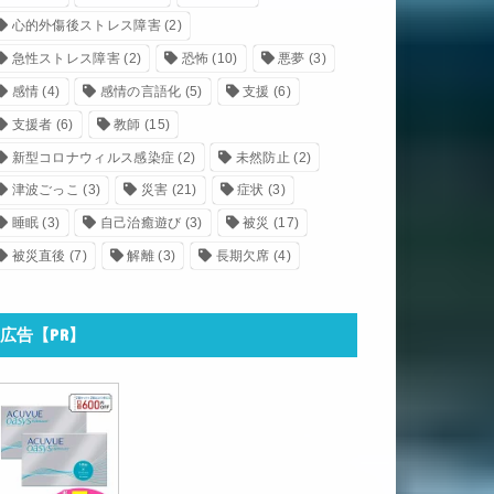
心的外傷後ストレス障害
(2)
急性ストレス障害
(2)
恐怖
(10)
悪夢
(3)
感情
(4)
感情の言語化
(5)
支援
(6)
支援者
(6)
教師
(15)
新型コロナウィルス感染症
(2)
未然防止
(2)
津波ごっこ
(3)
災害
(21)
症状
(3)
睡眠
(3)
自己治癒遊び
(3)
被災
(17)
被災直後
(7)
解離
(3)
長期欠席
(4)
広告【PR】