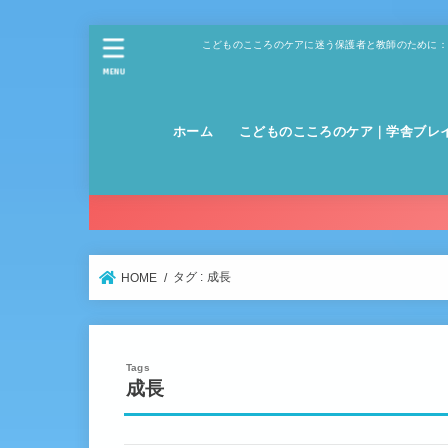
こどものこころのケアに迷う保護者と教師のために：
MENU
ホーム
こどものこころのケア｜学舎ブレ
タグ : 成長
HOME
成長